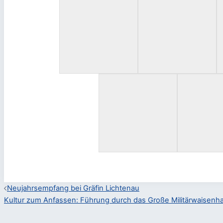
Beitragsnavigation
Neujahrsempfang bei Gräfin Lichtenau
Kultur zum Anfassen: Führung durch das Große Militärwaisenh