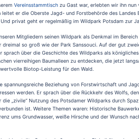
nserem
Vereinsstammtisch
zu Gast war, erlebten wir ihn nun 
h leitet er die Oberste Jagd- und Forstbehörde des Landes
. Und privat geht er regelmäßig im Wildpark Potsdam zur J
 unseren Mitgliedern seinen Wildpark als Denkmal im Berei
r dreimal so groß wie der Park Sanssouci. Auf der gut zw
ner sprach über die Geschichte des Wildparks als königlich
rischen vierreihigen Baumalleen zu entdecken, die jetzt la
 wertvolle Biotop-Leistung für den Wald.
die spannungsreiche Beziehung von Forstwirtschaft und Jagd:
essen werden. Er sprach über die Rückkehr des Wolfs, den 
 die „zivile“ Nutzung des Potsdamer Wildparks durch Spazi
erbunden ist. Weitere Themen waren: Historische Bauwerke
renz ums Grundwasser, weiße Hirsche und der Wunsch nach