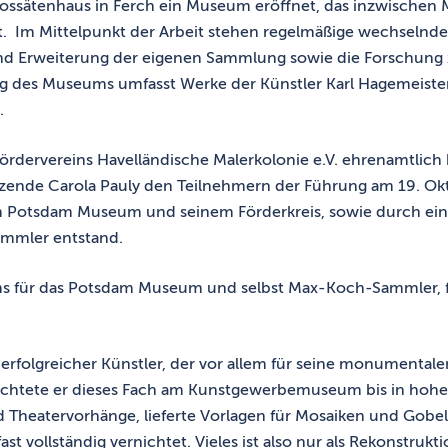
ossätenhaus in Ferch ein Museum eröffnet, das inzwischen M
t. Im Mittelpunkt der Arbeit stehen regelmäßige wechselnde
nd Erweiterung der eigenen Sammlung sowie die Forschung 
 des Museums umfasst Werke der Künstler Karl Hagemeister,
.
ördervereins Havelländische Malerkolonie e.V. ehrenamtlich
sitzende Carola Pauly den Teilnehmern der Führung am 19. O
m Potsdam Museum und seinem Förderkreis, sowie durch eine 
ammler entstand.
ins für das Potsdam Museum und selbst Max-Koch-Sammler, f
 erfolgreicher Künstler, der vor allem für seine monumental
ichtete er dieses Fach am Kunstgewerbemuseum bis in hohe 
 Theatervorhänge, lieferte Vorlagen für Mosaiken und Gobelin
 vollständig vernichtet. Vieles ist also nur als Rekonstrukt